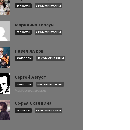
45 ПОСТЫ
0 КОММЕНТАРИИ
Марианна Каплун
77 ПОСТЫ
0 КОММЕНТАРИИ
Павел Жуков
510 ПОСТЫ
18 КОММЕНТАРИИ
Сергей Август
239 ПОСТЫ
0 КОММЕНТАРИИ
http://sergeyaugust.ru
Софья Скалдина
35 ПОСТЫ
0 КОММЕНТАРИИ