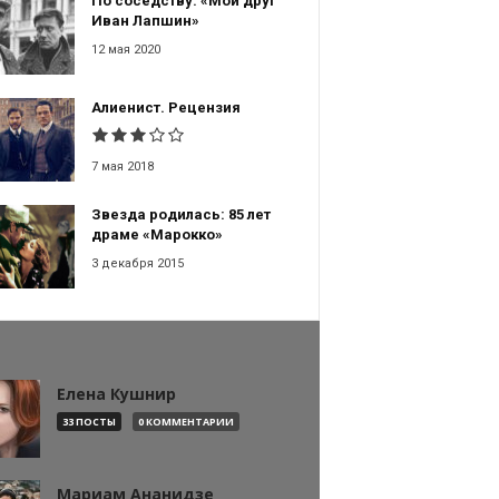
По соседству: «Мой друг
Иван Лапшин»
12 мая 2020
Алиенист. Рецензия
7 мая 2018
Звезда родилась: 85 лет
драме «Марокко»
3 декабря 2015
Елена Кушнир
33 ПОСТЫ
0 КОММЕНТАРИИ
Мариам Ананидзе