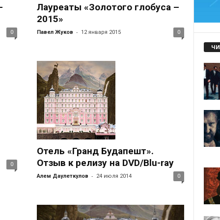
–
Лауреаты «Золотого глобуса –
2015»
-
0
Павел Жуков
12 января 2015
0
ЧИ
Отель «Гранд Будапешт».
Отзыв к релизу на DVD/Blu-ray
0
-
Алем Даулеткулов
24 июля 2014
0