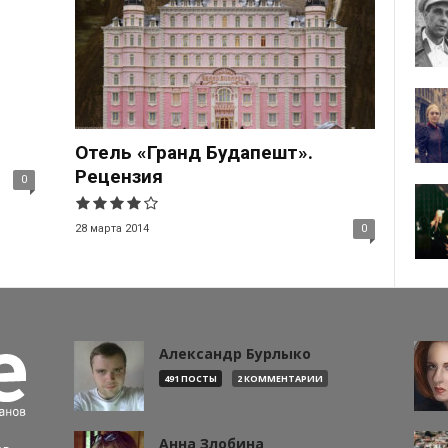
Отель «Гранд Будапешт».
Рецензия
0
28 марта 2014
0
Александр Бурлыко
491 ПОСТЫ
2 КОММЕНТАРИИ
Анна Злобина