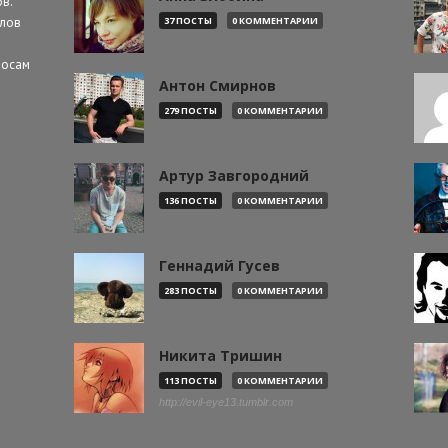
в.
алов
37 ПОСТЫ
0 КОММЕНТАРИИ
росам
Антон Смирнов
279 ПОСТЫ
0 КОММЕНТАРИИ
Артур Завгородний
136 ПОСТЫ
0 КОММЕНТАРИИ
Геннадий Гусев
283 ПОСТЫ
0 КОММЕНТАРИИ
Никита Тришин
113 ПОСТЫ
0 КОММЕНТАРИИ
http://evil-eye13.tumblr.com