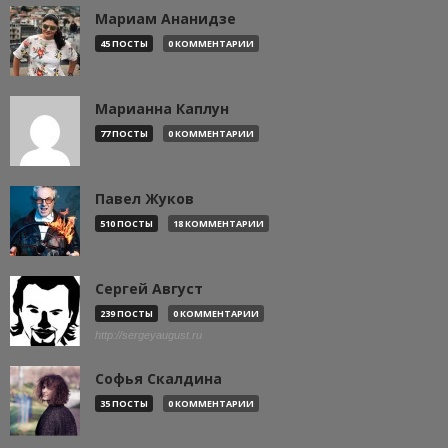
Мариам Ананидзе
45 ПОСТЫ
0 КОММЕНТАРИИ
Марианна Каплун
77 ПОСТЫ
0 КОММЕНТАРИИ
Павел Жуков
510 ПОСТЫ
18 КОММЕНТАРИИ
Сергей Август
239 ПОСТЫ
0 КОММЕНТАРИИ
http://sergeyaugust.ru
Софья Скалдина
35 ПОСТЫ
0 КОММЕНТАРИИ