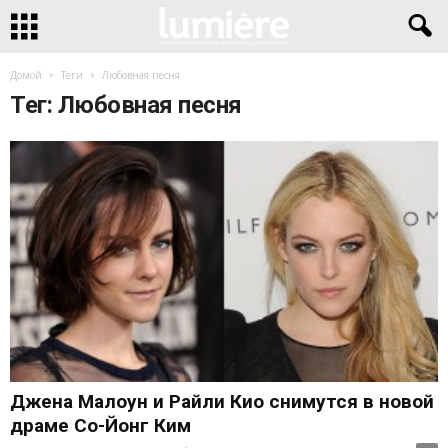
Домой
Теги
Любовная песня
Тег: Любовная песня
Джена Малоун и Райли Кио снимутся в новой
драме Со-Йонг Ким