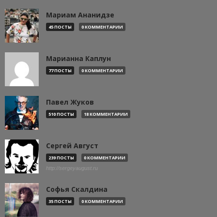
Мариам Ананидзе
45 ПОСТЫ
0 КОММЕНТАРИИ
Марианна Каплун
77 ПОСТЫ
0 КОММЕНТАРИИ
Павел Жуков
510 ПОСТЫ
18 КОММЕНТАРИИ
Сергей Август
239 ПОСТЫ
0 КОММЕНТАРИИ
http://sergeyaugust.ru
Софья Скалдина
35 ПОСТЫ
0 КОММЕНТАРИИ