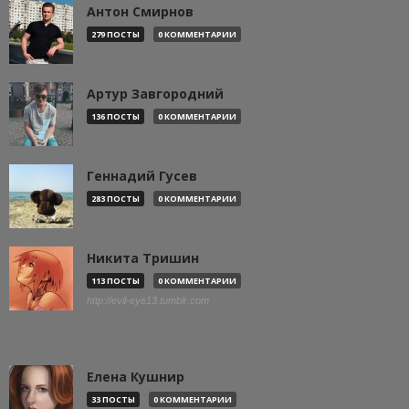
Антон Смирнов
279 ПОСТЫ
0 КОММЕНТАРИИ
Артур Завгородний
136 ПОСТЫ
0 КОММЕНТАРИИ
Геннадий Гусев
283 ПОСТЫ
0 КОММЕНТАРИИ
Никита Тришин
113 ПОСТЫ
0 КОММЕНТАРИИ
http://evil-eye13.tumblr.com
Елена Кушнир
33 ПОСТЫ
0 КОММЕНТАРИИ