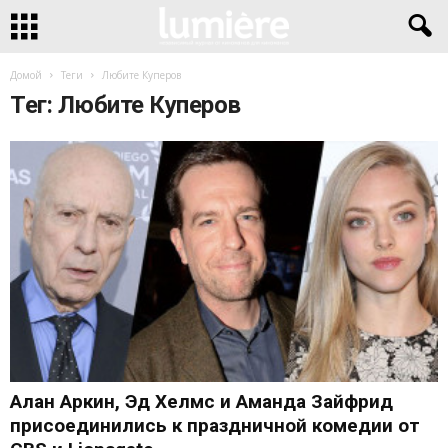
Домой
Теги
Любите Куперов
Тег: Любите Куперов
Алан Аркин, Эд Хелмс и Аманда Зайфрид
присоединились к праздничной комедии от