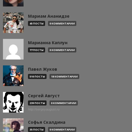
Мариам Ананидзе
45 ПОСТЫ
0 КОММЕНТАРИИ
Марианна Каплун
77 ПОСТЫ
0 КОММЕНТАРИИ
Павел Жуков
510 ПОСТЫ
18 КОММЕНТАРИИ
Сергей Август
239 ПОСТЫ
0 КОММЕНТАРИИ
http://sergeyaugust.ru
Софья Скалдина
35 ПОСТЫ
0 КОММЕНТАРИИ