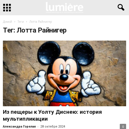
Домой
Теги
Лотта Райнигер
Тег: Лотта Райнигер
Из пещеры к Уолту Диснею: история
мультипликации
-
Александра Горелая
28 октября 2024
0