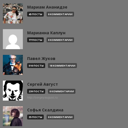
Мариам Ананидзе
45 ПОСТЫ
0 КОММЕНТАРИИ
Марианна Каплун
77 ПОСТЫ
0 КОММЕНТАРИИ
Павел Жуков
510 ПОСТЫ
18 КОММЕНТАРИИ
Сергей Август
239 ПОСТЫ
0 КОММЕНТАРИИ
http://sergeyaugust.ru
Софья Скалдина
35 ПОСТЫ
0 КОММЕНТАРИИ