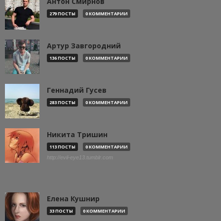
Антон Смирнов
279 ПОСТЫ
0 КОММЕНТАРИИ
Артур Завгородний
136 ПОСТЫ
0 КОММЕНТАРИИ
Геннадий Гусев
283 ПОСТЫ
0 КОММЕНТАРИИ
Никита Тришин
113 ПОСТЫ
0 КОММЕНТАРИИ
http://evil-eye13.tumblr.com
Елена Кушнир
33 ПОСТЫ
0 КОММЕНТАРИИ