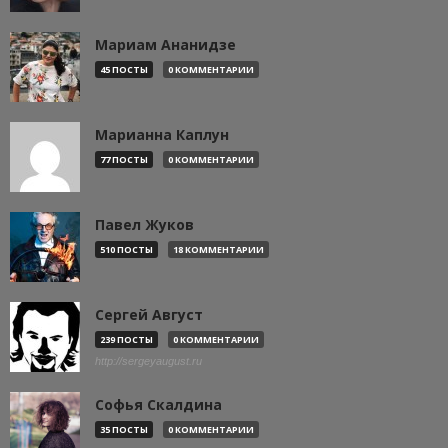
Мариам Ананидзе
45 ПОСТЫ
0 КОММЕНТАРИИ
Марианна Каплун
77 ПОСТЫ
0 КОММЕНТАРИИ
Павел Жуков
510 ПОСТЫ
18 КОММЕНТАРИИ
Сергей Август
239 ПОСТЫ
0 КОММЕНТАРИИ
http://sergeyaugust.ru
Софья Скалдина
35 ПОСТЫ
0 КОММЕНТАРИИ