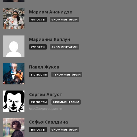
Мариам Ананидзе
45 ПОСТЫ
0 КОММЕНТАРИИ
Марианна Каплун
77 ПОСТЫ
0 КОММЕНТАРИИ
Павел Жуков
510 ПОСТЫ
18 КОММЕНТАРИИ
Сергей Август
239 ПОСТЫ
0 КОММЕНТАРИИ
http://sergeyaugust.ru
Софья Скалдина
35 ПОСТЫ
0 КОММЕНТАРИИ