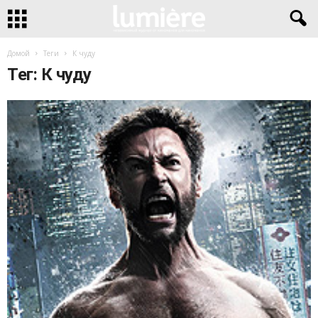
Домой
Теги
К чуду
Тег: К чуду