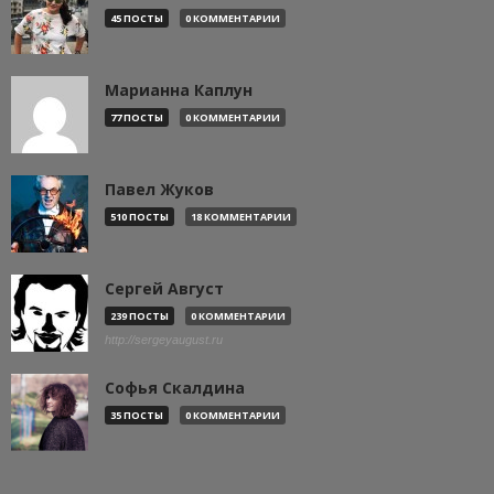
45 ПОСТЫ
0 КОММЕНТАРИИ
Марианна Каплун
77 ПОСТЫ
0 КОММЕНТАРИИ
Павел Жуков
510 ПОСТЫ
18 КОММЕНТАРИИ
Сергей Август
239 ПОСТЫ
0 КОММЕНТАРИИ
http://sergeyaugust.ru
Софья Скалдина
35 ПОСТЫ
0 КОММЕНТАРИИ