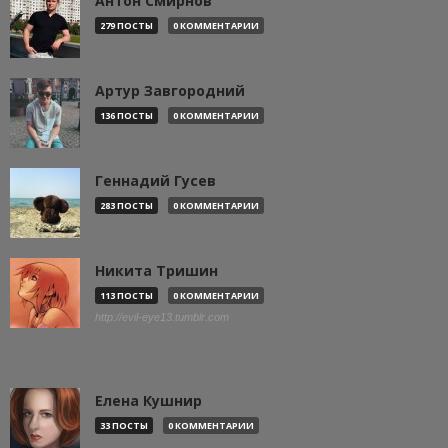
Антон Смирнов
279 ПОСТЫ
0 КОММЕНТАРИИ
Артур Завгородний
136 ПОСТЫ
0 КОММЕНТАРИИ
Геннадий Гусев
283 ПОСТЫ
0 КОММЕНТАРИИ
Никита Тришин
113 ПОСТЫ
0 КОММЕНТАРИИ
http://evil-eye13.tumblr.com
Елена Кушнир
33 ПОСТЫ
0 КОММЕНТАРИИ