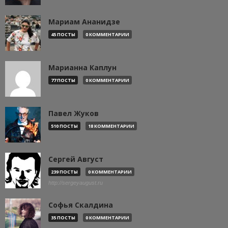
Мариам Ананидзе
45 ПОСТЫ
0 КОММЕНТАРИИ
Марианна Каплун
77 ПОСТЫ
0 КОММЕНТАРИИ
Павел Жуков
510 ПОСТЫ
18 КОММЕНТАРИИ
Сергей Август
239 ПОСТЫ
0 КОММЕНТАРИИ
http://sergeyaugust.ru
Софья Скалдина
35 ПОСТЫ
0 КОММЕНТАРИИ