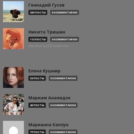
Геннадий Гусев
283 ПОСТЫ
0 КОММЕНТАРИИ
Никита Тришин
113 ПОСТЫ
0 КОММЕНТАРИИ
http://evil-eye13.tumblr.com
Елена Кушнир
33 ПОСТЫ
0 КОММЕНТАРИИ
Мариам Ананидзе
45 ПОСТЫ
0 КОММЕНТАРИИ
Марианна Каплун
77 ПОСТЫ
0 КОММЕНТАРИИ