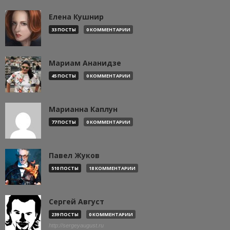
Елена Кушнир
33 ПОСТЫ
0 КОММЕНТАРИИ
Мариам Ананидзе
45 ПОСТЫ
0 КОММЕНТАРИИ
Марианна Каплун
77 ПОСТЫ
0 КОММЕНТАРИИ
Павел Жуков
510 ПОСТЫ
18 КОММЕНТАРИИ
Сергей Август
239 ПОСТЫ
0 КОММЕНТАРИИ
http://sergeyaugust.ru