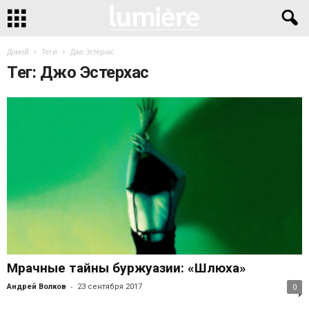
Домой
Теги
Джо Эстерхас
Тег: Джо Эстерхас
Мрачные тайны буржуазии: «Шлюха»
-
Андрей Волков
23 сентября 2017
0