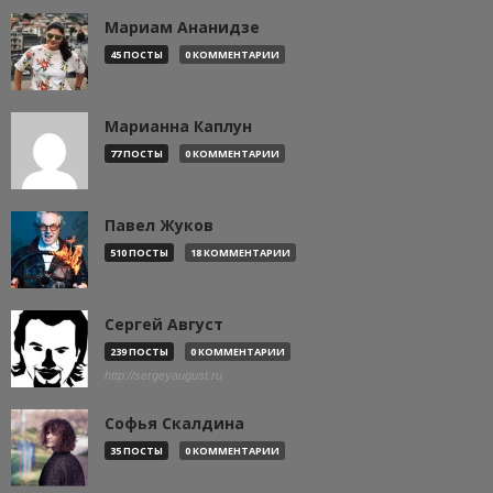
Мариам Ананидзе
45 ПОСТЫ
0 КОММЕНТАРИИ
Марианна Каплун
77 ПОСТЫ
0 КОММЕНТАРИИ
Павел Жуков
510 ПОСТЫ
18 КОММЕНТАРИИ
Сергей Август
239 ПОСТЫ
0 КОММЕНТАРИИ
http://sergeyaugust.ru
Софья Скалдина
35 ПОСТЫ
0 КОММЕНТАРИИ