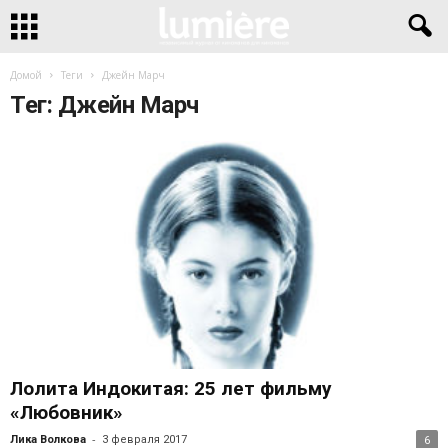
Домой
Теги
Джейн Марч
Тег: Джейн Марч
Лолита Индокитая: 25 лет фильму
«Любовник»
-
Лика Волкова
3 февраля 2017
6