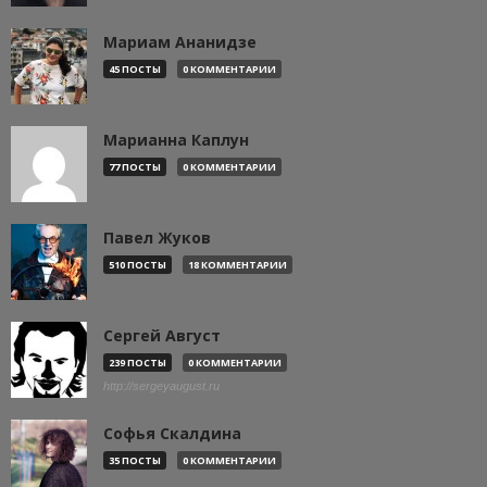
Мариам Ананидзе
45 ПОСТЫ
0 КОММЕНТАРИИ
Марианна Каплун
77 ПОСТЫ
0 КОММЕНТАРИИ
Павел Жуков
510 ПОСТЫ
18 КОММЕНТАРИИ
Сергей Август
239 ПОСТЫ
0 КОММЕНТАРИИ
http://sergeyaugust.ru
Софья Скалдина
35 ПОСТЫ
0 КОММЕНТАРИИ