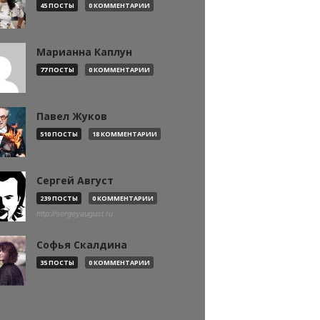
45 ПОСТЫ
0 КОММЕНТАРИИ
Марианна Каплун
77 ПОСТЫ
0 КОММЕНТАРИИ
Павел Жуков
510 ПОСТЫ
18 КОММЕНТАРИИ
Сергей Август
239 ПОСТЫ
0 КОММЕНТАРИИ
http://sergeyaugust.ru
Софья Скалдина
35 ПОСТЫ
0 КОММЕНТАРИИ