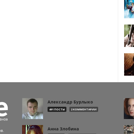
Александр Бурлыко
491 ПОСТЫ
2 КОММЕНТАРИИ
Анна Злобина
в.