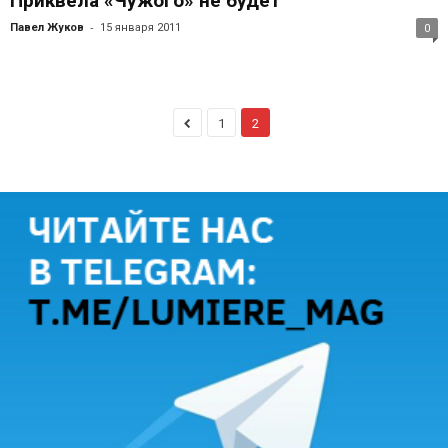
Приквела «Чужого» не будет
-
Павел Жуков
15 января 2011
0
1
2