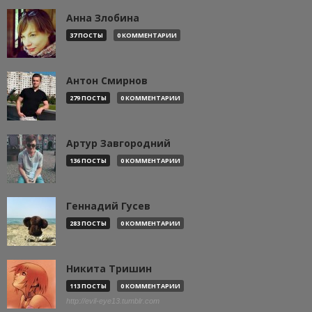
Анна Злобина
37 ПОСТЫ
0 КОММЕНТАРИИ
Антон Смирнов
279 ПОСТЫ
0 КОММЕНТАРИИ
Артур Завгородний
136 ПОСТЫ
0 КОММЕНТАРИИ
Геннадий Гусев
283 ПОСТЫ
0 КОММЕНТАРИИ
Никита Тришин
113 ПОСТЫ
0 КОММЕНТАРИИ
http://evil-eye13.tumblr.com