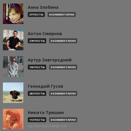
Анна Злобина
37 ПОСТЫ
0 КОММЕНТАРИИ
Антон Смирнов
279 ПОСТЫ
0 КОММЕНТАРИИ
Артур Завгородний
136 ПОСТЫ
0 КОММЕНТАРИИ
Геннадий Гусев
283 ПОСТЫ
0 КОММЕНТАРИИ
Никита Тришин
113 ПОСТЫ
0 КОММЕНТАРИИ
http://evil-eye13.tumblr.com