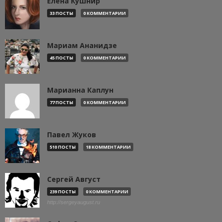
Елена Кушнир
33 ПОСТЫ
0 КОММЕНТАРИИ
Мариам Ананидзе
45 ПОСТЫ
0 КОММЕНТАРИИ
Марианна Каплун
77 ПОСТЫ
0 КОММЕНТАРИИ
Павел Жуков
510 ПОСТЫ
18 КОММЕНТАРИИ
Сергей Август
239 ПОСТЫ
0 КОММЕНТАРИИ
http://sergeyaugust.ru