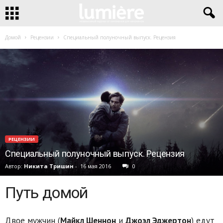
Домой
Рецензии
Специальный полуночный выпуск. Рецензия
РЕЦЕНЗИИ
Специальный полуночный выпуск. Рецензия
Автор:
Никита Тришин
-
16 мая 2016
0
Путь домой
Двое мужчин (
Майкл Шеннон
и
Джоэл Эджертон
) едут