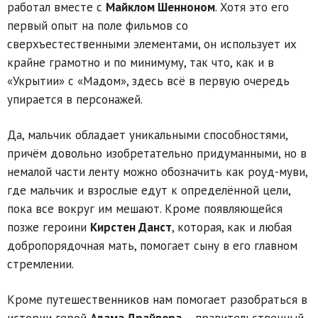
работал вместе с
Майклом Шенноном
. Хотя это его
первый опыт на поле фильмов со
сверхъестественными элементами, он использует их
крайне грамотно и по минимуму, так что, как и в
«Укрытии» с «Мадом», здесь всё в первую очередь
упирается в персонажей.
Да, мальчик обладает уникальными способностями,
причём довольно изобретательно придуманными, но в
немалой части ленту можно обозначить как роуд-муви,
где мальчик и взрослые едут к определённой цели,
пока все вокруг им мешают. Кроме появляющейся
позже героини
Кирстен Данст
, которая, как и любая
добропорядочная мать, помогает сыну в его главном
стремлении.
Кроме путешественников нам помогает разобраться в
истории герой
Адама Драйвера
– правительственный