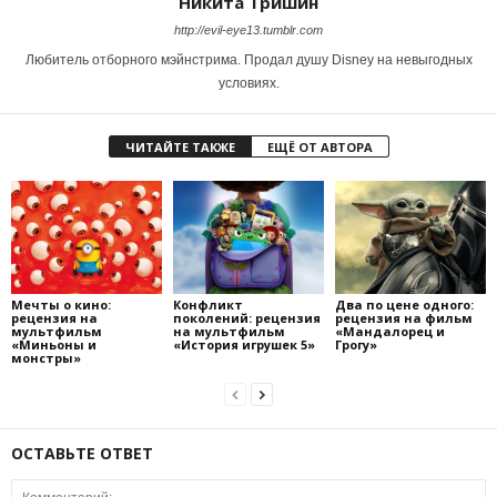
Никита Тришин
http://evil-eye13.tumblr.com
Любитель отборного мэйнстрима. Продал душу Disney на невыгодных
условиях.
ЧИТАЙТЕ ТАКЖЕ
ЕЩЁ ОТ АВТОРА
Мечты о кино:
Конфликт
Два по цене одного:
рецензия на
поколений: рецензия
рецензия на фильм
мультфильм
на мультфильм
«Мандалорец и
«Миньоны и
«История игрушек 5»
Грогу»
монстры»
ОСТАВЬТЕ ОТВЕТ