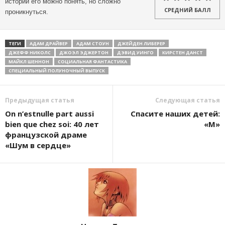
истории его можно понять, но сложно
СРЕДНИЙ БАЛЛ
проникнуться.
ТЕГИ
АДАМ ДРАЙВЕР
АДАМ СТОУН
ДЖЕЙДЕН ЛИБЕРЕР
ДЖЕФФ НИКОЛС
ДЖОЭЛ ЭДЖЕРТОН
ДЭВИД УИНГО
КИРСТЕН ДАНСТ
МАЙКЛ ШЕННОН
СОЦИАЛЬНАЯ ФАНТАСТИКА
СПЕЦИАЛЬНЫЙ ПОЛУНОЧНЫЙ ВЫПУСК
Предыдущая статья
Следующая статья
On n’estnulle part aussi
Спасите наших детей:
bien que chez soi: 40 лет
«М»
французской драме
«Шум в сердце»