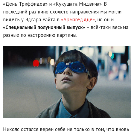
«День Триффидов» и «Кукушата Мидвича». В
последний раз кино схожего направления мы могли
видеть у Эдгара Райта в
«Армагеддце»
, но он и
«Специальный полуночный выпуск»
– всё-таки весьма
разные по настроению картины.
Николс остался верен себе не только в том, что вновь