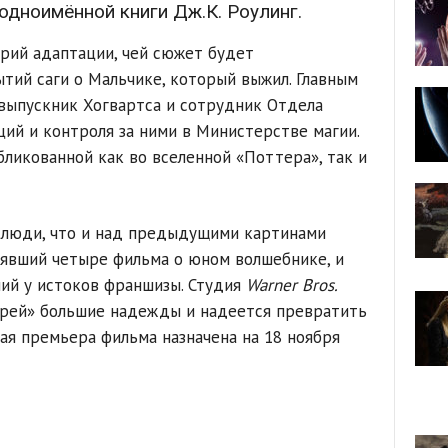
одноимённой книги Дж.К. Роулинг.
рий адаптации, чей сюжет будет
ытий саги о Мальчике, который выжил. Главным
выпускник Хогвартса и сотрудник Отдела
ций и контроля за ними в Министерстве магии.
бликованной как во вселенной «Поттера», так и
е люди, что и над предыдущими картинами
нявший четыре фильма о юном волшебнике, и
ший у истоков франшизы. Студия
Warner Bros.
ерей» большие надежды и надеется превратить
ая премьера фильма назначена на 18 ноября