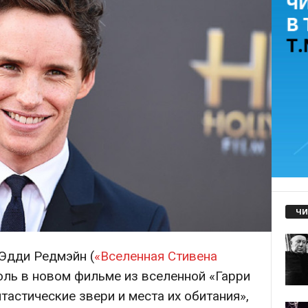
ЧИ
 Эдди Редмэйн (
«Вселенная Стивена
оль в новом фильме из вселенной «Гарри
тастические звери и места их обитания»,