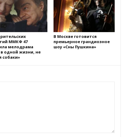
зрительских
В Москве готовится
тий ММКФ 47
премьерное грандиозное
ила мелодрама
шоу «Сны Пушкина»
 в одной жизни, не
я собаки»