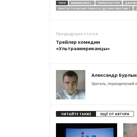
ТЕГИ
WARNER BROS.
ГАРРИ ПОТТЕР
ДЖОАН
ФАНТАСТИЧЕСКИЕ ТВАРИ И ГДЕ ОНИ ОБИТАЮТ
Предыдущая статья
Трейлер комедии
«Ультраамериканцы»
Александр Бурлы
Зритель, периодический п
ЧИТАЙТЕ ТАКЖЕ
ЕЩЁ ОТ АВТОРА