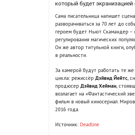
который будет экранизацией 
Сама писательница напишет сцена
разворачиваться за 70 лет до соб
героем будет Ньют Скамандер – 
регулирования магических популя
Он же автор титульной книги, опу
в реальности.
За камерой будут работать те ж
цикла: режиссёр
Дэйвид Йейтс
, с
продюсер
Дэйвид Хейман
, стояв
возлагает на «Фантастический зв
фильм в новый киносериал. Миров
2016 года.
Источник:
Deadline