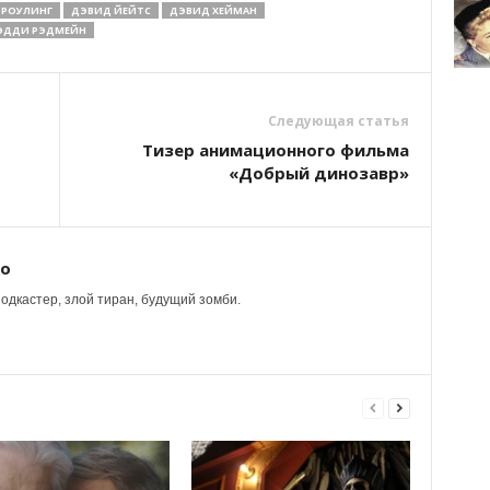
 РОУЛИНГ
ДЭВИД ЙЕЙТС
ДЭВИД ХЕЙМАН
ЭДДИ РЭДМЕЙН
Следующая статья
Тизер анимационного фильма
«Добрый динозавр»
ко
одкастер, злой тиран, будущий зомби.