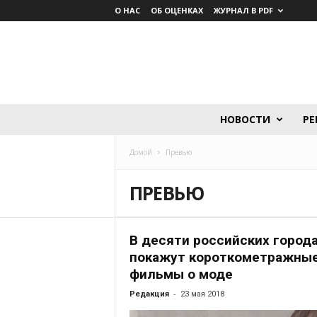
О НАС
ОБ ОЦЕНКАХ
ЖУРНАЛ В PDF
Lumière.
НОВОСТИ
РЕ
Журнал
о
Домой
Превью
кино
ПРЕВЬЮ
В десяти российских город
покажут короткометражны
фильмы о моде
-
Редакция
23 мая 2018