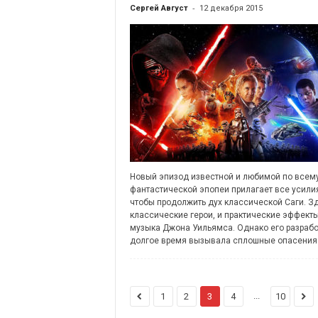
-
Сергей Август
12 декабря 2015
Новый эпизод известной и любимой по всем
фантастической эпопеи прилагает все усили
чтобы продолжить дух классической Саги. Зд
классические герои, и практические эффекты
музыка Джона Уильямса. Однако его разрабо
долгое время вызывала сплошные опасения
...
1
2
3
4
10