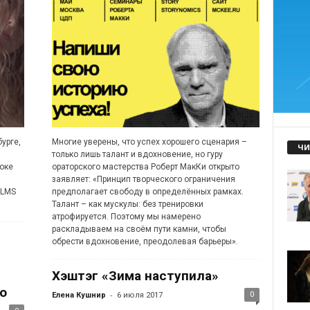
урге,
Многие уверены, что успех хорошего сценария –
ЧИ
только лишь талант и вдохновение, но гуру
оке
ораторского мастерства Роберт МакКи открыто
заявляет: «Принцип творческого ограничения
ILMS
предполагает свободу в определённых рамках.
Талант – как мускулы: без тренировки
атрофируется. Поэтому мы намерено
раскладываем на своём пути камни, чтобы
обрести вдохновение, преодолевая барьеры».
Хэштэг «Зима наступила»
о
-
0
Елена Кушнир
6 июля 2017