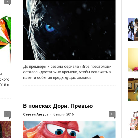
0
До премьеры 7 сезона сериала «Игра престолов»
осталось достаточно времени, чтобы освежить в
м
памяти события предыдущих сезонов.
ского
018 в
В поисках Дори. Превью
-
0
0
Сергей Август
6 июня 2016