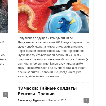
Популярная ведущая и комедиант Эллен
. В
Дедженерес в своей книге 2011 года «Серьёзно... я
,
шучу» опубликовала юмористический дневник,
через записи которого проходит повторяющаяся
й со
шутка про то, что вот-вот ей позвонят из Pixar и
ёмся,
предложат заняться сиквелом «В поисках Немо» (в
его
оригинальном фильме Эллен озвучивала рыбку
Дори). Но время идёт, год сменяет год, а из Pixar
всё не звонят и не звонят. Но, когда книга уже
вышла, ей всё-таки позвонили.
13 часов: Тайные солдаты
Бенгази. Превью
0
-
0
Александр Бурлыко
5 января 2016