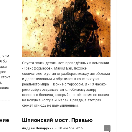
, чем
я бы
Спустя почти десять лет, проведённых в компании
нажа
«Трансформеров», Майкл Бэй, похоже,
орее
окончательно устал от разборок между автоботами
 стоит
и десептиконами и обратился к конфликту из
а,
реального мира – Войне с террором. В «13 часах»
своих
режиссёр возвращается к любимому жанру
военного боевика, который в своё время он вывел
на новую высоту в «Скале». Правда, в этот раз
сюжет отнюдь не вымышленный.
ние
Шпионский мост. Превью
-
0
Андрей Чепарухин
30 ноября 2015