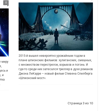
0
2015-й вышел невероятно урожайным годом в
плане шпионских фильмов: хулиганских, смешных,
у миру
с множеством перестрелок, взрывов и погонь. И
я,
где-то среди них затесался триллер в духе романов
есь и
Джона ЛеКарре – новый фильм Стивена Спилберга
, и
«Шпионский мост».
тка
.
Страница 3 из 10