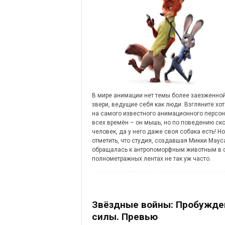
В мире анимации нет темы более заезженной
звери, ведущие себя как люди. Взгляните хот
на самого известного анимационного персо
всех времён – он мышь, но по поведению ск
человек, да у него даже своя собака есть! Но
отметить, что студия, создавшая Микки Маус
обращалась к антропоморфным животным в 
полнометражных лентах не так уж часто.
Звёздные войны: Пробужде
силы. Превью