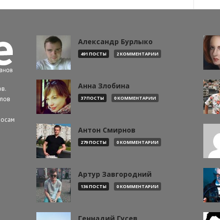
Александр Бурлыко
491 ПОСТЫ
2 КОММЕНТАРИИ
Анна Злобина
в.
алов
37 ПОСТЫ
0 КОММЕНТАРИИ
росам
Антон Смирнов
279 ПОСТЫ
0 КОММЕНТАРИИ
Артур Завгородний
136 ПОСТЫ
0 КОММЕНТАРИИ
Геннадий Гусев