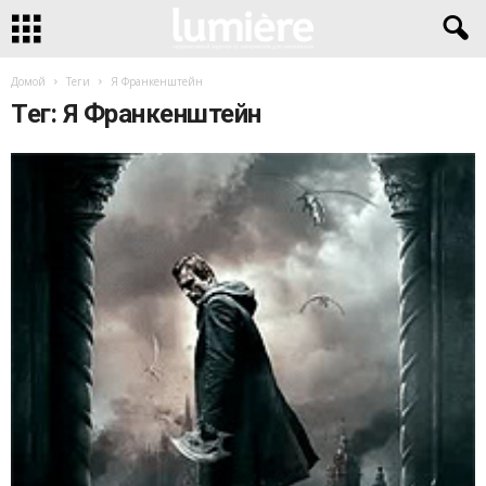
Домой
Теги
Я Франкенштейн
Тег: Я Франкенштейн