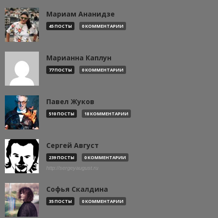
Мариам Ананидзе
45 ПОСТЫ
0 КОММЕНТАРИИ
Марианна Каплун
77 ПОСТЫ
0 КОММЕНТАРИИ
Павел Жуков
510 ПОСТЫ
18 КОММЕНТАРИИ
Сергей Август
239 ПОСТЫ
0 КОММЕНТАРИИ
http://sergeyaugust.ru
Софья Скалдина
35 ПОСТЫ
0 КОММЕНТАРИИ