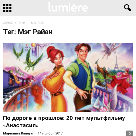
Домой
Теги
Мэг Райан
Тег: Мэг Райан
По дороге в прошлое: 20 лет мультфильму
«Анастасия»
-
Марианна Каплун
14 ноября 2017
0