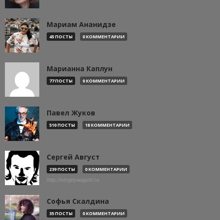
Мариам Ананидзе
45 ПОСТЫ
0 КОММЕНТАРИИ
Марианна Каплун
77 ПОСТЫ
0 КОММЕНТАРИИ
Павел Жуков
510 ПОСТЫ
18 КОММЕНТАРИИ
Сергей Август
239 ПОСТЫ
0 КОММЕНТАРИИ
http://sergeyaugust.ru
Софья Скалдина
35 ПОСТЫ
0 КОММЕНТАРИИ