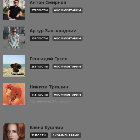
Антон Смирнов
279 ПОСТЫ
0 КОММЕНТАРИИ
Артур Завгородний
136 ПОСТЫ
0 КОММЕНТАРИИ
Геннадий Гусев
283 ПОСТЫ
0 КОММЕНТАРИИ
Никита Тришин
113 ПОСТЫ
0 КОММЕНТАРИИ
http://evil-eye13.tumblr.com
Елена Кушнир
33 ПОСТЫ
0 КОММЕНТАРИИ