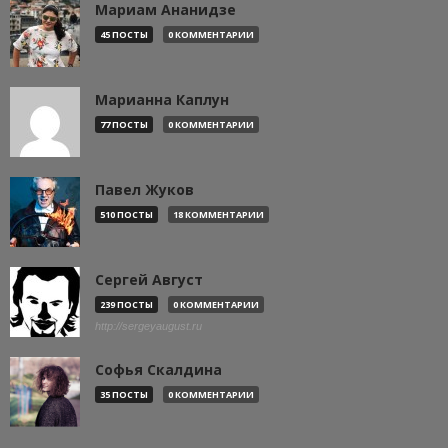
Мариам Ананидзе
45 ПОСТЫ
0 КОММЕНТАРИИ
Марианна Каплун
77 ПОСТЫ
0 КОММЕНТАРИИ
Павел Жуков
510 ПОСТЫ
18 КОММЕНТАРИИ
Сергей Август
239 ПОСТЫ
0 КОММЕНТАРИИ
http://sergeyaugust.ru
Софья Скалдина
35 ПОСТЫ
0 КОММЕНТАРИИ