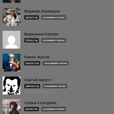
Мариам Ананидзе
45 ПОСТЫ
0 КОММЕНТАРИИ
Марианна Каплун
77 ПОСТЫ
0 КОММЕНТАРИИ
Павел Жуков
510 ПОСТЫ
18 КОММЕНТАРИИ
Сергей Август
239 ПОСТЫ
0 КОММЕНТАРИИ
http://sergeyaugust.ru
Софья Скалдина
35 ПОСТЫ
0 КОММЕНТАРИИ