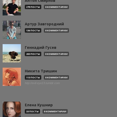
Антон Смирнов
279 ПОСТЫ
0 КОММЕНТАРИИ
Артур Завгородний
136 ПОСТЫ
0 КОММЕНТАРИИ
Геннадий Гусев
283 ПОСТЫ
0 КОММЕНТАРИИ
Никита Тришин
113 ПОСТЫ
0 КОММЕНТАРИИ
http://evil-eye13.tumblr.com
Елена Кушнир
33 ПОСТЫ
0 КОММЕНТАРИИ