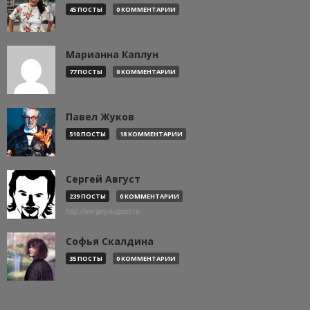
45 ПОСТЫ
0 КОММЕНТАРИИ
Марианна Каплун
77 ПОСТЫ
0 КОММЕНТАРИИ
Павел Жуков
510 ПОСТЫ
18 КОММЕНТАРИИ
Сергей Август
239 ПОСТЫ
0 КОММЕНТАРИИ
http://sergeyaugust.ru
Софья Скалдина
35 ПОСТЫ
0 КОММЕНТАРИИ