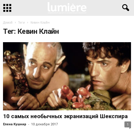
Домой
Теги
Кевин Клайн
Тег: Кевин Клайн
10 самых необычных экранизаций Шекспира
-
Елена Кушнир
10 декабря 2017
1