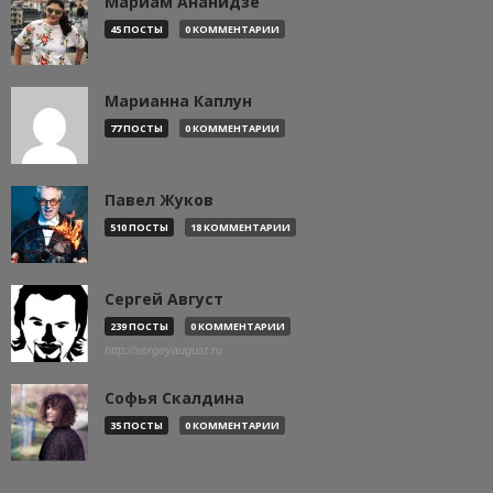
Мариам Ананидзе
45 ПОСТЫ
0 КОММЕНТАРИИ
Марианна Каплун
77 ПОСТЫ
0 КОММЕНТАРИИ
Павел Жуков
510 ПОСТЫ
18 КОММЕНТАРИИ
Сергей Август
239 ПОСТЫ
0 КОММЕНТАРИИ
http://sergeyaugust.ru
Софья Скалдина
35 ПОСТЫ
0 КОММЕНТАРИИ