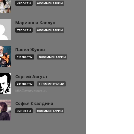
45 ПОСТЫ
0 КОММЕНТАРИИ
Марианна Каплун
77 ПОСТЫ
0 КОММЕНТАРИИ
Павел Жуков
510 ПОСТЫ
18 КОММЕНТАРИИ
Сергей Август
239 ПОСТЫ
0 КОММЕНТАРИИ
http://sergeyaugust.ru
Софья Скалдина
35 ПОСТЫ
0 КОММЕНТАРИИ