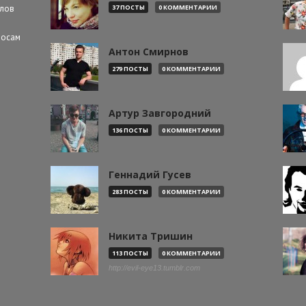
алов
37 ПОСТЫ
0 КОММЕНТАРИИ
росам
Антон Смирнов
279 ПОСТЫ
0 КОММЕНТАРИИ
Артур Завгородний
136 ПОСТЫ
0 КОММЕНТАРИИ
Геннадий Гусев
283 ПОСТЫ
0 КОММЕНТАРИИ
Никита Тришин
113 ПОСТЫ
0 КОММЕНТАРИИ
http://evil-eye13.tumblr.com