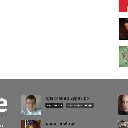
Александр Бурлыко
491 ПОСТЫ
2 КОММЕНТАРИИ
Анна Злобина
в.