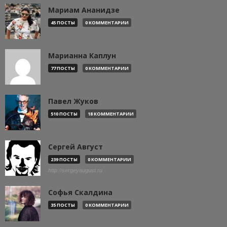
Мариам Ананидзе
45 ПОСТЫ
0 КОММЕНТАРИИ
Марианна Каплун
77 ПОСТЫ
0 КОММЕНТАРИИ
Павел Жуков
510 ПОСТЫ
18 КОММЕНТАРИИ
Сергей Август
239 ПОСТЫ
0 КОММЕНТАРИИ
http://sergeyaugust.ru
Софья Скалдина
35 ПОСТЫ
0 КОММЕНТАРИИ