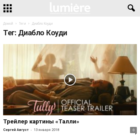
Домой
Теги
Диабло Коуди
Тег: Диабло Коуди
Трейлер картины «Талли»
-
Сергей Август
13 января 2018
0