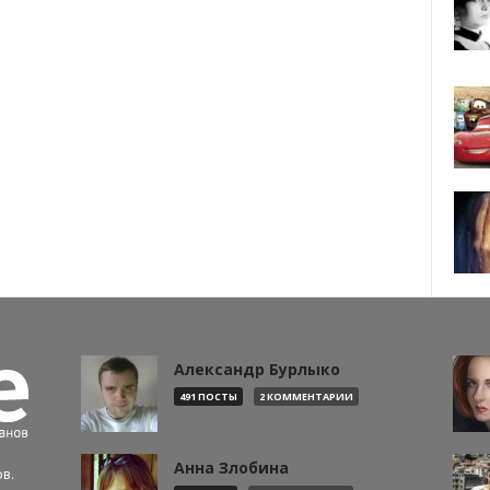
Александр Бурлыко
491 ПОСТЫ
2 КОММЕНТАРИИ
Анна Злобина
в.