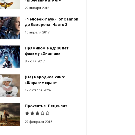
«Молчание ягнят»
22 января 2016
«Человек-паук»: от Cannon
до Кэмерона. Часть 3
10 апреля 2017
Прямиком в ад: 30 лет
фильму «Хищник»
8 июля 2017
(Не) народное кино:
«Ширли-мырли»
12 октября 2024
Проклятье. Рецензия
27 февраля 2018