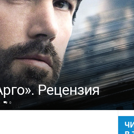
рго». Рецензия
0