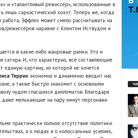
ек» и «талантливый режиссёр», использованные в
ь лишь саркастический хохот. Теперь же, когда
 работа, Эффлек может смело рассчитывать на
ов/режиссёров наравне с Клинтом Иствудом и
ается в какие-либо жанровые рамки. Это и
ая сатира. И, что характерно, все составляющие
 единую картину, из которой не хочется
риса Террио
экономно и динамично вводит нас
ране, а также быстро знакомит с основными
ЧИ
ывозу чудом спасшихся дипломатов. Благодаря
 даже мелькающие на пару минут персонажи
льме практически полное отсутствие политики.
тельствах, а о людях и о колоссальных усилиях,