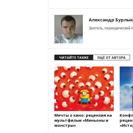
Александр Бурлы
Зритель, периодический п
ЧИТАЙТЕ ТАКЖЕ
ЕЩЁ ОТ АВТОРА
Мечты о кино: рецензия на
Конфл
мультфильм «Миньоны и
рецен
монстры»
«Исто