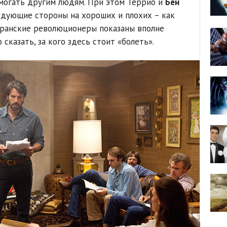
омогать другим людям. При этом Террио и
Бен
дующие стороны на хороших и плохих – как
иранские революционеры показаны вполне
сказать, за кого здесь стоит «болеть».