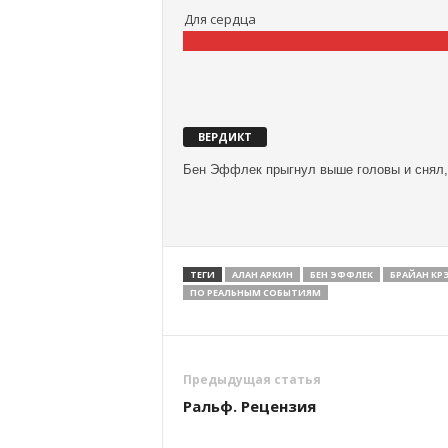
Для сердца
ВЕРДИКТ
Бен Эффлек прыгнул выше головы и снял,
ТЕГИ
АЛАН АРКИН
БЕН ЭФФЛЕК
БРАЙАН КР
ПО РЕАЛЬНЫМ СОБЫТИЯМ
Предыдущая статья
Ральф. Рецензия