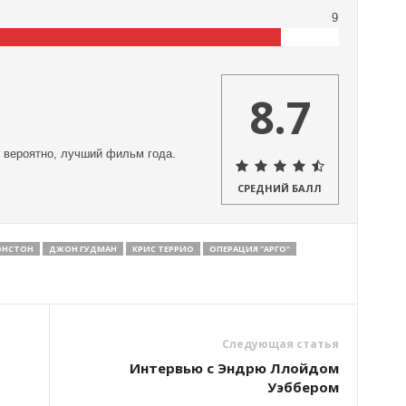
9
8.7
 вероятно, лучший фильм года.
СРЕДНИЙ БАЛЛ
ЭНСТОН
ДЖОН ГУДМАН
КРИС ТЕРРИО
ОПЕРАЦИЯ "АРГО"
Следующая статья
Интервью с Эндрю Ллойдом
Уэббером