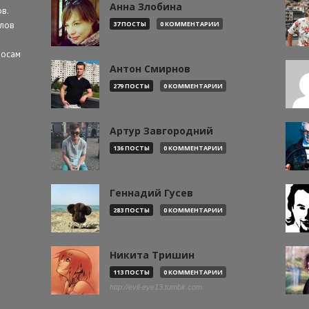
Анна Злобина
в.
алов
37 ПОСТЫ
0 КОММЕНТАРИИ
росам
Антон Смирнов
279 ПОСТЫ
0 КОММЕНТАРИИ
Артур Завгородний
136 ПОСТЫ
0 КОММЕНТАРИИ
Геннадий Гусев
283 ПОСТЫ
0 КОММЕНТАРИИ
Никита Тришин
113 ПОСТЫ
0 КОММЕНТАРИИ
http://evil-eye13.tumblr.com