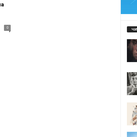
на
0
ЧИ