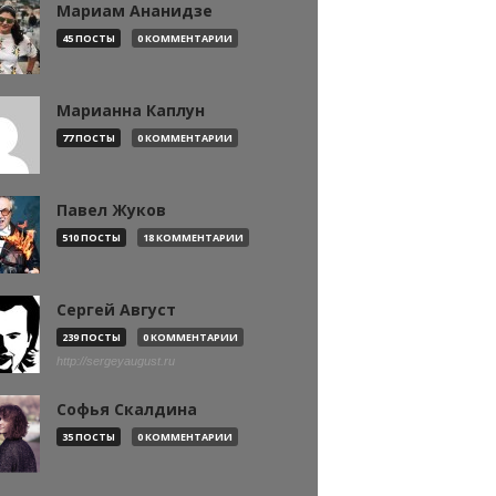
Мариам Ананидзе
45 ПОСТЫ
0 КОММЕНТАРИИ
Марианна Каплун
77 ПОСТЫ
0 КОММЕНТАРИИ
Павел Жуков
510 ПОСТЫ
18 КОММЕНТАРИИ
Сергей Август
239 ПОСТЫ
0 КОММЕНТАРИИ
http://sergeyaugust.ru
Софья Скалдина
35 ПОСТЫ
0 КОММЕНТАРИИ