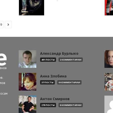
49
Александр Бурлыко
491 ПОСТЫ
2 КОММЕНТАРИИ
Анна Злобина
в.
алов
37 ПОСТЫ
0 КОММЕНТАРИИ
росам
Антон Смирнов
279 ПОСТЫ
0 КОММЕНТАРИИ