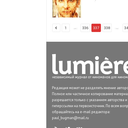
...
...
1
336
337
338
3
Редакция может не разделять мнение авторо
Полное или частичное копирование матери
разрешается только с указанием авторства и
гиперссылки на первоисточник. По всем воп
обращайтесь на e-mail редактора:
paul_bugman@mail.ru