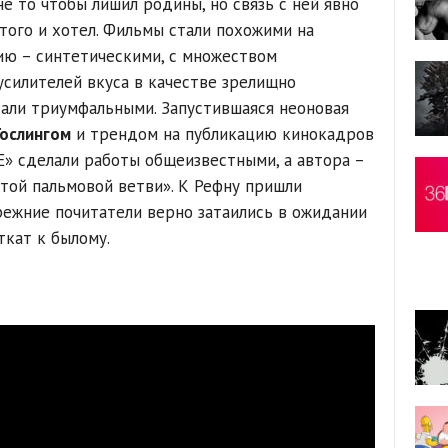
е то чтобы лишил родины, но связь с ней явно
этого и хотел. Фильмы стали похожими на
ию – синтетическими, с множеством
усилителей вкуса в качестве зрелищно
тали триумфальными. Запустившаяся неоновая
Гослингом
и трендом на публикацию кинокадров
» сделали работы общеизвестными, а автора –
той пальмовой ветви». К Рефну пришли
прежние почитатели верно затаились в ожидании
кат к былому.