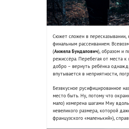
Сюжет сложен в пересказывании, 
финальным рассеиванием. Всевоз
(
Анжела Бундалович
), образом и 
режиссёра. Перебегая от места к 
добро – вернуть ребёнка однажд
впутывается в неприятности, пог
Безвкусное русифицированное на
место быть. Ну, потому что окраи
мало) измерена шагами Миу вдоль
невеликого размера, которой даж
французского «маленький»), спра