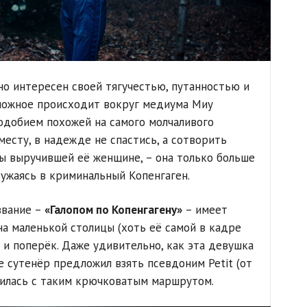
но интересен своей тягучестью, путанностью и
можное происходит вокруг медиума Миу
подобием похожей на самого молчаливого
месту, в надежде не спастись, а сотворить
ы выручившей её женщине, – она только больше
ружаясь в криминальный Копенгаген.
звание –
«Галопом по Копенгагену»
– имеет
на маленькой столицы (хоть её самой в кадре
 и поперёк. Даже удивительно, как эта девушка
е сутенёр предложил взять псевдоним Petit (от
вилась с таким крючковатым маршрутом.