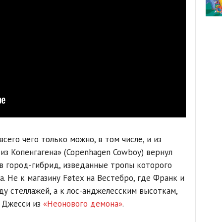
сего чего только можно, в том числе, и из
из Копенгагена» (Copenhagen Cowboy) вернул
 в город-гибрид, изведанные тропы которого
а. Не к магазину Føtex на Вестебро, где Франк и
ду стеллажей, а к лос-анджелесским высоткам,
и Джесси из
«Неонового демона»
.