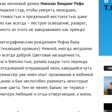
 как неоновый демон
Николас Виндинг Рефн
лишком стар, чтобы умереть молодым»,
отливостью и предельной жестокостью даже
ло как всегда – пёстрое освещение, разврат,
 ничто из этого не завораживало как прежде.
ематографическим рождением Рефна была
стекающий кровью»). Нежной, иногда несуразно
о всегда доброй. Цветовая насыщенность,
ю и блёклостью, делала кадры того периода
сегодняшний оглушающий неон, кажущийся чуть
ЧИ
 режиссёр уже имел опыт проживания в любимой
анию и был неспособен различать некоторые
ние цвета. Тем не менее, баланс не терялся –
 матери любящие и отцы отвергающие, а жизнь