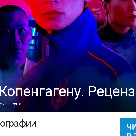
Копенгагену. Рецен
2023
0
мографии