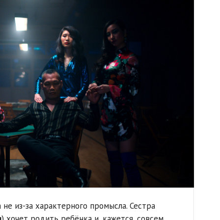
 не из-за характерного промысла. Сестра
и
) хочет родить ребёнка и, кажется, совсем