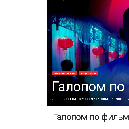
МАЛЫЙ ЭКРАН
РЕЦЕНЗИИ
Галопом по 
Автор:
Светлана Черемисинова
-
30 января 
Галопом по филь