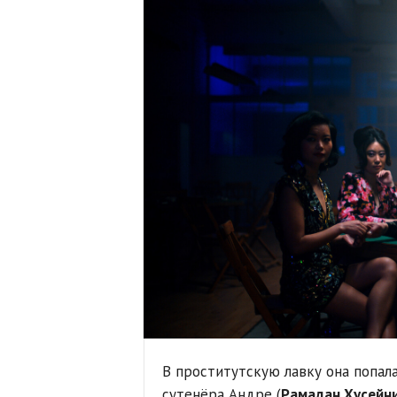
В проститутскую лавку она попала
сутенёра Андре (
Рамадан Хусейн